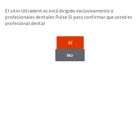
Buscar
Sit
Search
Cancel
El sitio Ultradent.es está dirigido exclusivamente a
profesionales dentales Pulse SI para confirmar que usted es
Accesorios para lámpara de fotopolimerización
About
Pay
profesional dental
My
Soporte VALO™
Bill
Sí
Backordered
Status
No
We
have
This
updated
our
Backordered
payment
status
portal
indicates
from
that
BillTrust
the
to
item
HighRadius.
is
You
out
should
of
have
stock
received