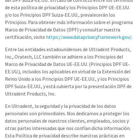
del DPF Suiza-EE.UU.. En caso de conflicto entre los términos
a
email
later
is
de esta política de privacidad y los Principios DPF UE-EE.UU.
date
the
y/o los Principios DPF Suiza-EE.UU., prevalecerán los
separate
best
Principios. Para obtener más información sobre el programa
from
way
the
to
Marco de Privacidad de Datos (DPF) y consultar nuestra
rest
create
certificación, visite
https://www.dataprivacyframework.gov/
.
of
your
your
HighRadius
Entre las entidades estadounidenses de Ultradent Products,
order
account
once
because
Inc., Oratech, LLC también se adhiere a los Principios del
it
it
Marco de Privacidad de Datos UE-EE.UU. (Principios DPF UE-
has
contains
EE.UU.), incluidos los aplicables en virtud de la Extensión del
been
a
replenished.
unique
Reino Unido a los Principios DPF UE-EE.UU., y los Principios
link
DPF Suiza-EE.UU., y está cubierta por la presentación DPF de
The
associated
Ultradent Products, Inc.
estimated
with
ship
your
date
En Ultradent, la seguridad y la privacidad de los datos
account.
is
If
personales son primordiales. Nos dedicamos a proteger los
subject
you
datos personales de nuestros clientes, empleados, socios y
to
do
change
otras partes interesadas que nos confían dicha información.
not
at
have
Esta Política de privacidad describe nuestras prácticas en