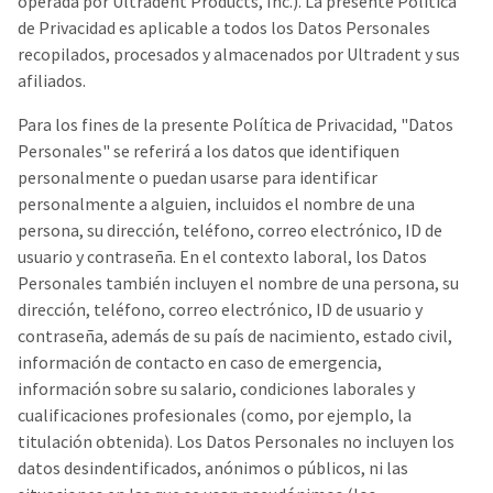
operada por Ultradent Products, Inc.). La presente Política
the
You
option
de Privacidad es aplicable a todos los Datos Personales
are
to
recopilados, procesados y almacenados por Ultradent y sus
cancel
now
afiliados.
the
item
leaving
at
Para los fines de la presente Política de Privacidad, "Datos
Ultradent.com
any
Personales" se referirá a los datos que identifiquen
time
and
personalmente o puedan usarse para identificar
while
being
still
personalmente a alguien, incluidos el nombre de una
in
redirected
persona, su dirección, teléfono, correo electrónico, ID de
the
usuario y contraseña. En el contexto laboral, los Datos
to
backordered
status
Personales también incluyen el nombre de una persona, su
our
by
dirección, teléfono, correo electrónico, ID de usuario y
third-
calling
contraseña, además de su país de nacimiento, estado civil,
our
party
customer
información de contacto en caso de emergencia,
service
payment
información sobre su salario, condiciones laborales y
department
management
cualificaciones profesionales (como, por ejemplo, la
at
888.230.1420.
titulación obtenida). Los Datos Personales no incluyen los
platform
datos desindentificados, anónimos o públicos, ni las
HighRadius.
The