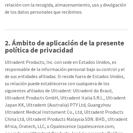
any
access
relación con la recogida, almacenamiento, uso y divulgación
time
to
due
de los datos personales que recibimos.
this
to
email
item
you
availability.
will
You
be
will
able
2. Ámbito de aplicación de la presente
receive
to
política de privacidad
an
self-
order
register,
confirmation
but
Ultradent Products, Inc. con sede en Estados Unidos, es
email
will
responsable de la información personal bajo su control y el
and
need
an
de sus entidades afiliadas. Si reside fuera de Estados Unidos,
your
email
customer
su relación puede establecerse con cualquiera de los
when
number
siguientes afiliados de Ultradent: Ultradent do Brasil,
the
and
item
Ultradent Products GmbH, Ultradent Italia S.R.L., Ultradent
an
is
invoice
Japan KK, Ultradent (Australia) PTY Ltd, Guangzhou
ready
number
Ultradent Medical Instrument Co., Ltd, Ultradent Products
to
for
ship.
China Ltd, Ultradent Products Malaysia SDN. BHD., Ultradent
identification.
You
Africa, Oratech, LLC, u Opalescence (opalescence.com,
have