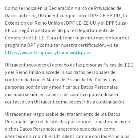
to
please
ship.
call
Como se indica en la Declaración Marco de Privacidad de
You
U.S.
will
Datos anterior, Ultradent cumple con el DPF UE-EE.UU., la
Customer
have
Extensión del Reino Unido al DPF UE-EE.UU. y el DPF Suiza-
Support
the
at
option
EE.UU. según lo establecido por el Departamento de
1.800.552.5512
to
Comercio de EE.UU. Para obtener más información sobre el
cancel
the
programa DPF y consultar nuestra certificación, visite
Always
item
remit
https://www.dataprivacyframework.gov/
.
at
physical
any
checks
time
Ultradent reconoce el derecho de las personas físicas del EEE
to:
while
y del Reino Unido a acceder a sus datos personales de
still
Ultradent
in
conformidad con el Marco de Privacidad de Datos. Las
Products,
the
personas podrán ver y modificar sus Datos Personales
Inc.
backordered
status.
iniciando sesión en su perfil de cuenta o poniéndose en
PO
Box
contacto con Ultradent como se describe a continuación.
952648
St.
Ultradent es responsable del tratamiento de los Datos
Louis,
Personales que recibe y de las posteriores transferencias de
MO
63195
dichos Datos Personales a terceros que actúen como
agentes en su nombre. Ultradent cumple con los Principios