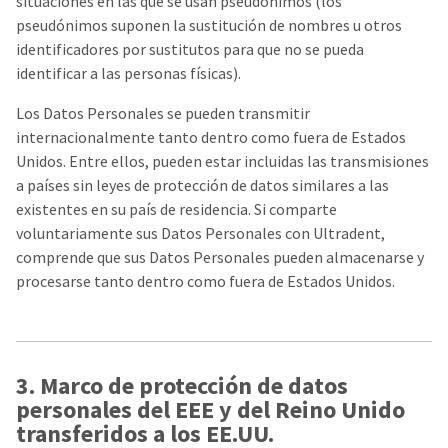
situaciones en las que se usan pseudónimos (los
estimated
Please
ship
pseudónimos suponen la sustitución de nombres u otros
date*
have
identificadores por sustitutos para que no se pueda
is
subject
your
identificar a las personas físicas).
to
login
change
Los Datos Personales se pueden transmitir
at
credentials
anytime
internacionalmente tanto dentro como fuera de Estados
due
ready.
Unidos. Entre ellos, pueden estar incluidas las transmisiones
to
item
a países sin leyes de protección de datos similares a las
availability.
ancel
existentes en su país de residencia. Si comparte
You
will
voluntariamente sus Datos Personales con Ultradent,
receive
ntinue
comprende que sus Datos Personales pueden almacenarse y
an
to
order
procesarse tanto dentro como fuera de Estados Unidos.
hRadius
confirmation
email
and
an
If
email
you
when
3. Marco de protección de datos
need
the
to
item
personales del EEE y del Reino Unido
contact
is
transferidos a los EE.UU.
ready
Ultradent,