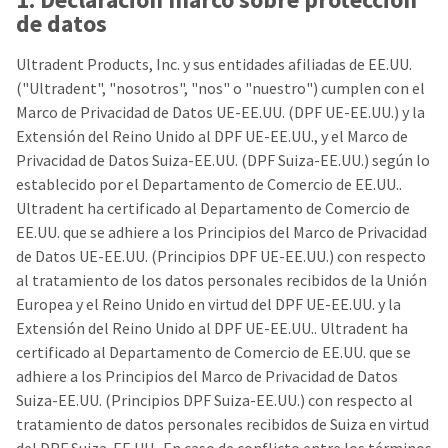
our
automated
de datos
manufacturing
email
team
from
is
HighRadius
Ultradent Products, Inc. y sus entidades afiliadas de EE.UU.
currently
that
("Ultradent", "nosotros", "nos" o "nuestro") cumplen con el
working
contains
to
important
Marco de Privacidad de Datos UE-EE.UU. (DPF UE-EE.UU.) y la
replenish
login
Extensión del Reino Unido al DPF UE-EE.UU., y el Marco de
it.
information:
Privacidad de Datos Suiza-EE.UU. (DPF Suiza-EE.UU.) según lo
You
Please
establecido por el Departamento de Comercio de EE.UU..
can
refer
Ultradent ha certificado al Departamento de Comercio de
still
to
EE.UU. que se adhiere a los Principios del Marco de Privacidad
add
this
these
email
de Datos UE-EE.UU. (Principios DPF UE-EE.UU.) con respecto
items
and
al tratamiento de los datos personales recibidos de la Unión
to
follow
Europea y el Reino Unido en virtud del DPF UE-EE.UU. y la
your
its
order
directions
Extensión del Reino Unido al DPF UE-EE.UU.. Ultradent ha
and
to
certificado al Departamento de Comercio de EE.UU. que se
they
create
adhiere a los Principios del Marco de Privacidad de Datos
will
your
be
HighRadius
Suiza-EE.UU. (Principios DPF Suiza-EE.UU.) con respecto al
shipped
account.
tratamiento de datos personales recibidos de Suiza en virtud
at
This