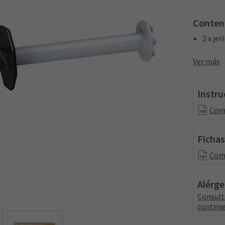
Conten
2 x je
Ver más
Instru
Comp
Fichas
Comp
Alérg
Consult
contene