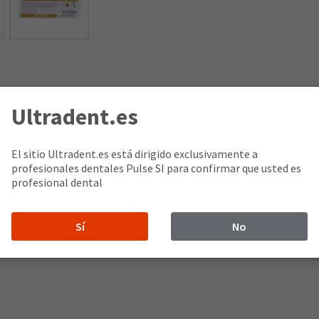
Ultradent.es
zada con un 45 % de carga. Es significativamente superior a los 
El sitio Ultradent.es está dirigido exclusivamente a
cación de los materiales de composite. Recomendamos su uso cuan
profesionales dentales Pulse SI para confirmar que usted es
ntaminación). Composite Wetting Resin puede aplicarse en la superf
profesional dental
 cepillo para mejorar su deslizamiento. Composite Wetting Resin
Sí
No