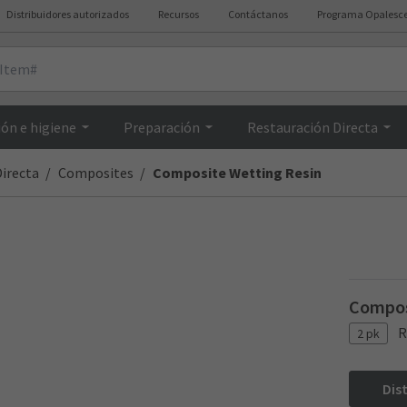
Distribuidores autorizados
Recursos
Contáctanos
Programa Opalesc
Resumen
ón e higiene
Preparación
Restauración Directa
irecta
Composites
Composite Wetting Resin
Composi
R
2 pk
Dis