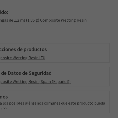
ido:
ringas de 1,2 ml (1,85 g) Composite Wetting Resin
cciones de productos
osite Wetting Resin IFU
 de Datos de Seguridad
osite Wetting Resin (Spain (Español))
enos
a los posibles alérgenos comunes que este producto pueda
r >>