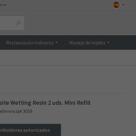
ence
Top
Restauración Indirecta
Manejo de tejidos
te Wetting Resin 2 uds. Mini Refill
eferencia# 3059
tribuidores autorizados