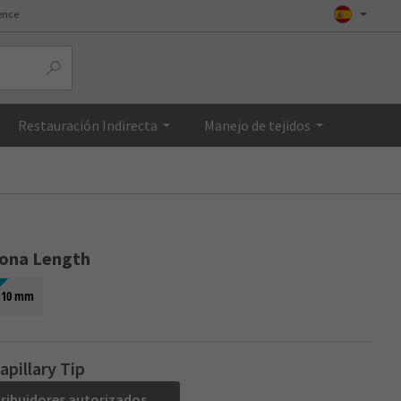
ence
Top
Restauración Indirecta
Manejo de tejidos
iona Length
10 mm
apillary Tip
tribuidores autorizados