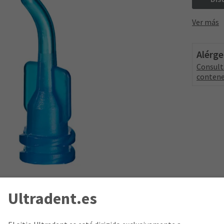
Ver más
Alérg
Consult
contene
Ultradent.es