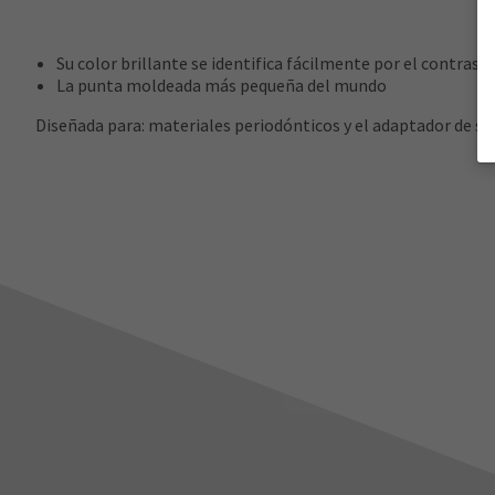
Su color brillante se identifica fácilmente por el contrast
La punta moldeada más pequeña del mundo
Diseñada para: materiales periodónticos y el adaptador de su