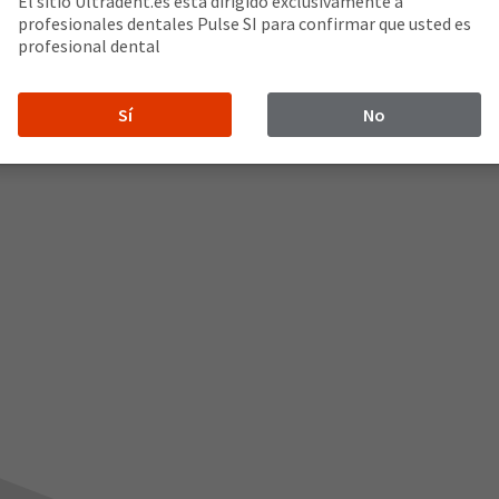
El sitio Ultradent.es está dirigido exclusivamente a
profesionales dentales Pulse SI para confirmar que usted es
profesional dental
e con los tejidos blandos
Sí
No
cción Luer de Ultradent™.