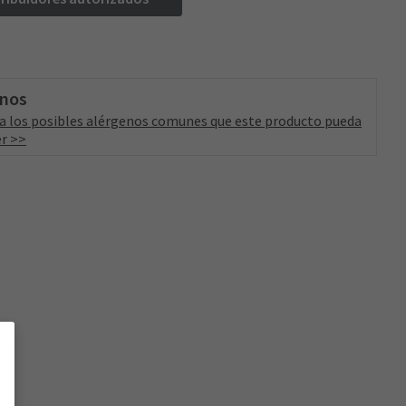
enos
a los posibles alérgenos comunes que este producto pueda
r >>