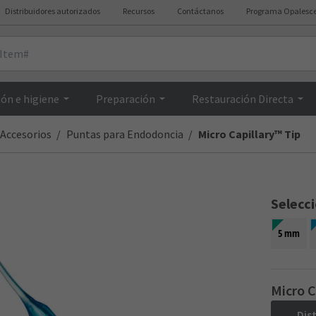
Distribuidores autorizados
Recursos
Contáctanos
Programa Opalesc
Resumen
ón e higiene
Preparación
Restauración Directa
Accesorios
Puntas para Endodoncia
Micro Capillary™ Tip
Selecc
5 mm
Micro C
Dis