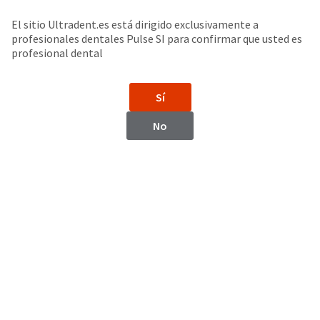
Buscar
Sit
Search
Cancel
El sitio Ultradent.es está dirigido exclusivamente a
profesionales dentales Pulse SI para confirmar que usted es
Accesorios para lámpara de fotopolimerización
About
Pay
profesional dental
My
Lentes para lámpara VALO™
Bill
Sí
Backordered
Status
No
We
have
This
updated
our
Backordered
payment
status
portal
indicates
from
that
BillTrust
the
to
item
HighRadius.
is
You
out
should
of
have
stock
received