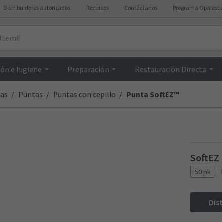
Distribuidores autorizados
Recursos
Contáctanos
Programa Opalesc
Resumen
ón e higiene
Preparación
Restauración Directa
gas
Puntas
Puntas con cepillo
Punta SoftEZ™
SoftEZ 
50 pk
Dis