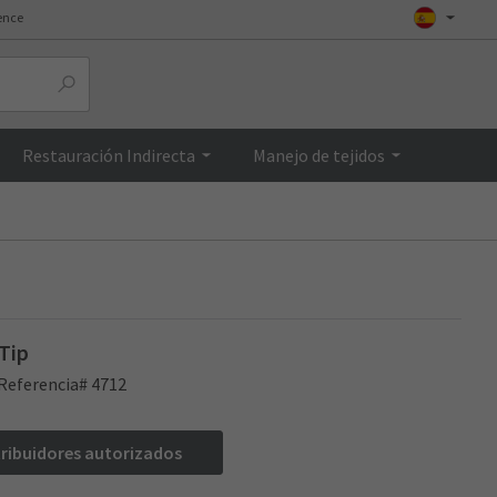
ence
Top
Restauración Indirecta
Manejo de tejidos
Tip
Referencia# 4712
tribuidores autorizados