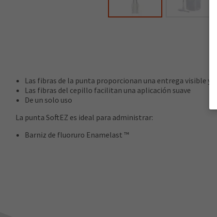
Las fibras de la punta proporcionan una entrega visible y 
Las fibras del cepillo facilitan una aplicación suave
De un solo uso
La punta SoftEZ es ideal para administrar:
Barniz de fluoruro Enamelast ™