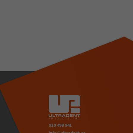
910 499 941
info@ultradent.es