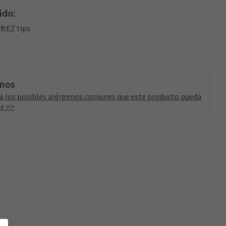
ido:
oftEZ tips
enos
a los posibles alérgenos comunes que este producto pueda
r >>