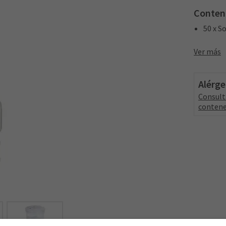
Conten
50 x S
Ver más
Alérg
Consult
contene