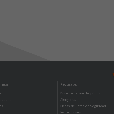
resa
Recursos
s
Documentación del producto
ltradent
Alérgenos
as
Fichas de Datos de Seguridad
Instrucciones