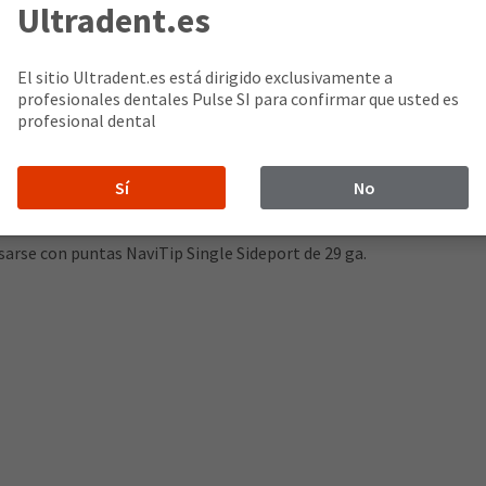
Ultradent.es
uatro longitudes y dos calibres para administrar fácilmente sella
da punta NaviTip es ligeramente rígida en la base y el centro, pero
El sitio Ultradent.es está dirigido exclusivamente a
do para que coincida con las longitudes de las limas de endodonci
profesionales dentales Pulse SI para confirmar que usted es
profesional dental
or los canales curvos
Sí
No
calibre 29 o 30
usarse con puntas NaviTip Single Sideport de 29 ga.