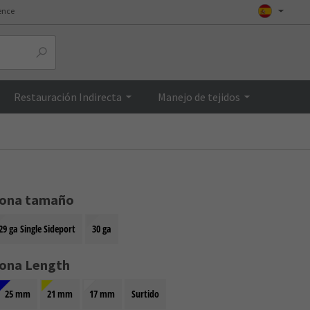
ence
Top
Restauración Indirecta
Manejo de tejidos
iona tamaño
29 ga Single Sideport
30 ga
iona Length
25 mm
21 mm
17 mm
Surtido