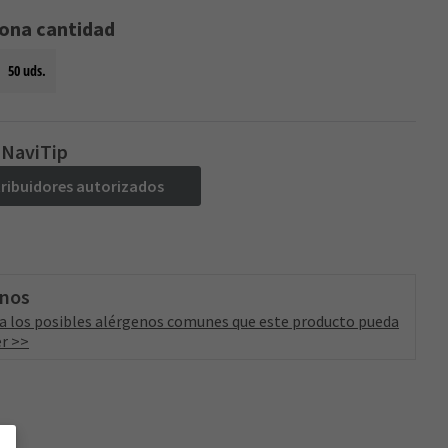
iona cantidad
50 uds.
 NaviTip
tribuidores autorizados
enos
a los posibles alérgenos comunes que este producto pueda
r >>