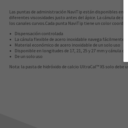
Las puntas de administración NaviTip están disponibles en c
diferentes viscosidades justo antes del ápice. La cánula de ca
los canales curvos.Cada punta NaviTip tiene un color coordina
Dispensación controlada
La cánula flexible de acero inoxidable navega fácilmente p
Material económico de acero inoxidable de un solo uso
Disponible en longitudes de 17, 21, 25 y 27 mm y cánula de 
De un solo uso
Nota: la pasta de hidróxido de calcio UltraCal™ XS solo debe 