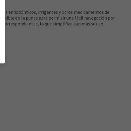
dores endodónticos, irrigantes y otros medicamentos de
 flexible en la punta para permitir una fácil navegación por
a correspondientes, lo que simplifica aún más su uso.