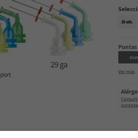
Selecc
20 uds.
Puntas
Dis
Ver más
Alérg
Consult
contene