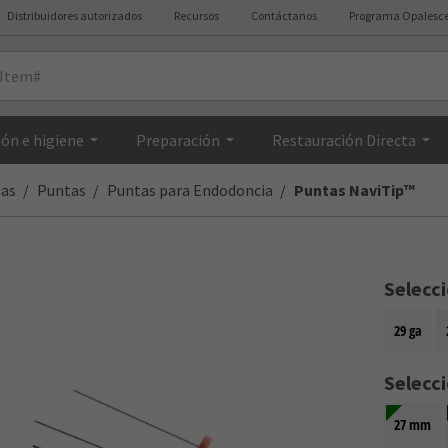
Distribuidores autorizados
Recursos
Contáctanos
Programa Opalesc
Resumen
ón e higiene
Preparación
Restauración Directa
gas
Puntas
Puntas para Endodoncia
Puntas NaviTip™
Selecc
29 ga
Selecc
27 mm