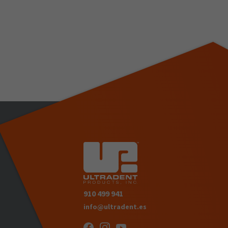
910 499 941
info@ultradent.es