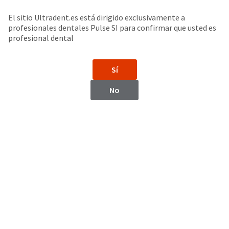
Buscar
Sit
Search
Cancel
El sitio Ultradent.es está dirigido exclusivamente a
profesionales dentales Pulse SI para confirmar que usted es
Lámparas de polimerización LED
About
Pay
profesional dental
My
Bill
Sí
Backordered
VALO™ Grand
Status
Lámparas de polimerización LED
No
We
have
This
updated
our
Backordered
payment
status
portal
indicates
from
that
BillTrust
the
to
item
HighRadius.
is
You
out
should
of
have
stock
received