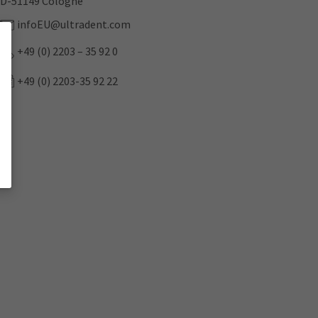
D-51149 Cologne
infoEU@ultradent.com
+49 (0) 2203 – 35 92 0
+49 (0) 2203-35 92 22