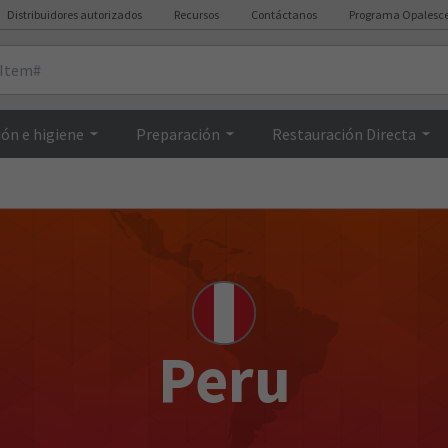
Distribuidores autorizados
Recursos
Contáctanos
Programa Opalesc
ón e higiene
Preparación
Restauración Directa
Peru