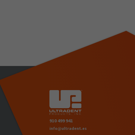
910 499 941
info@ultradent.es