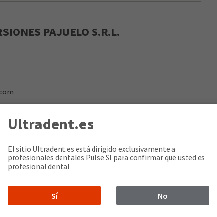
SIONES PAJUELO S.R.L.
.com
Ultradent.es
El sitio Ultradent.es está dirigido exclusivamente a
S.A.
profesionales dentales Pulse SI para confirmar que usted es
profesional dental
001, Peru
Sí
No
om.pe