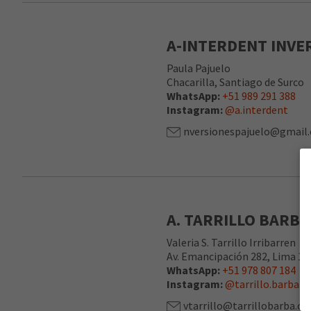
A-INTERDENT INVER
Paula Pajuelo
Chacarilla, Santiago de Surco
WhatsApp:
+51 989 291 388
Instagram:
@a.interdent
nversionespajuelo@gmail
A. TARRILLO BARBA 
Valeria S. Tarrillo Irribarren
Av. Emancipación 282, Lima 15
WhatsApp:
+51 978 807 184
Instagram:
@tarrillo.barba
vtarrillo@tarrillobarba.c