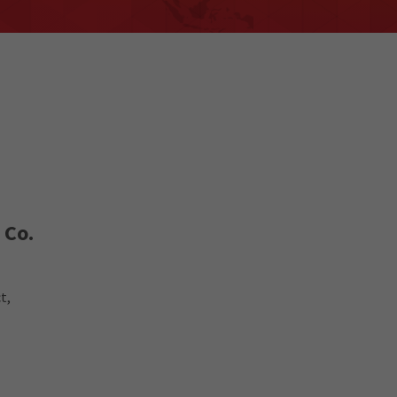
 Co.
t,