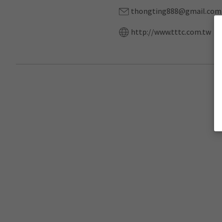
thongting888@gmail.com
http://www.tttc.com.tw